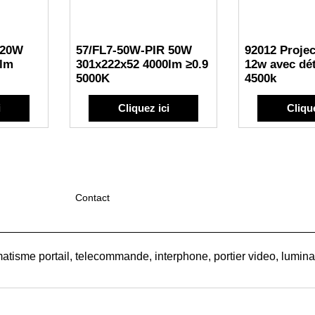
 20W
57/FL7-50W-PIR 50W
92012 Proje
0lm
301x222x52 4000lm ≥0.9
12w avec dé
5000K
4500k
i
Cliquez ici
Clique
Contact
atisme portail, telecommande, interphone, portier video, luminair
Boutique en ligne créés
avec le logiciel
eCommerce ShopFactory