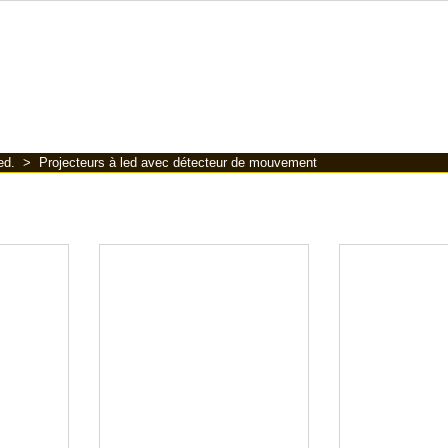
ed.
>
Projecteurs à led avec détecteur de mouvement