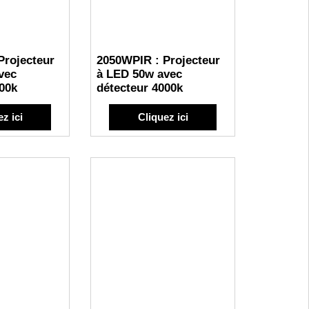
Projecteur
2050WPIR : Projecteur
vec
à LED 50w avec
00k
détecteur 4000k
z ici
Cliquez ici