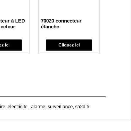
cteur à LED
70020 connecteur
tecteur
étanche
z ici
Cliquez ici
e, electricite, alarme, surveillance, sa2d.fr