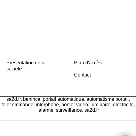
Présentation de la
Plan d'accès
société
Contact
sa2d.fr, beninca, portail automatique, automatisme portail,
telecommande, interphone, portier video, luminaire, electricite,
alarme, surveillance, sa2d.fr
Boutique en ligne créés
avec le logiciel
eCommerce ShopFactory