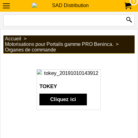
0
Accueil
>
Motorisations pour Portails gamme PRO Beninca.
>
Organes de commande
TOKEY
Cliquez ici