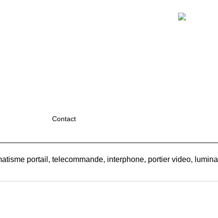
Contact
atisme portail, telecommande, interphone, portier video, luminair
Boutique en ligne créés
avec le logiciel
eCommerce ShopFactory