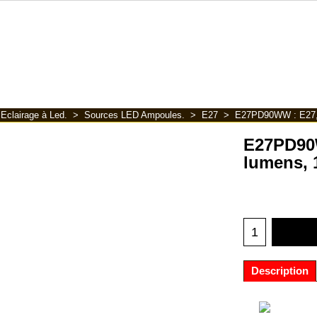
>
Eclairage à Led.
>
Sources LED Ampoules.
>
E27
>
E27PD90WW : E27, 4
E27PD90W
lumens, 
Description