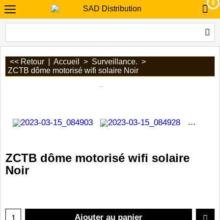
0
<< Retour
|
Accueil
>
Surveillance.
>
ZCTB dôme motorisé wifi solaire Noir
ZCTB dôme motorisé wifi solaire
Noir
Ajouter au panier