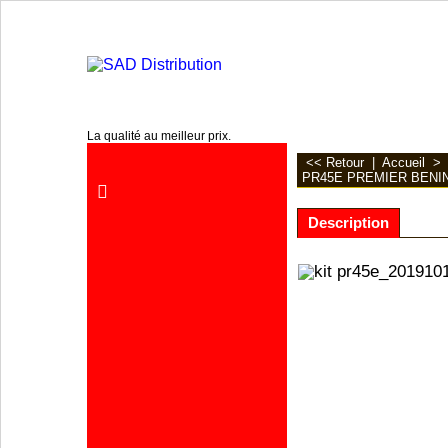
www.sa2d.fr
La qualité au meilleur prix.
<< Retour
|
Accueil
PR45E PREMIER BENINC
Description