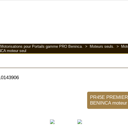
>
Motorisations pour Portails gamme PRO Beninca.
>
Moteurs seuls.
>
Mote
A moteur seul
PR45E PREMIER
BENINCA moteur 