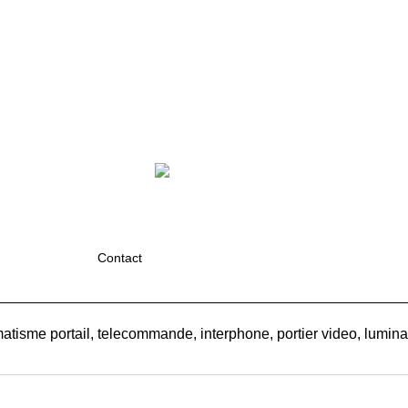
Contact
atisme portail, telecommande, interphone, portier video, luminair
Boutique en ligne créés
avec le logiciel
eCommerce ShopFactory