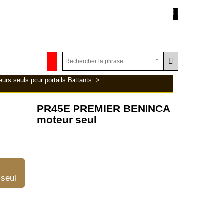
urs seuls pour portails Battants
>
PR45E PREMIER BENINCA
moteur seul
seul