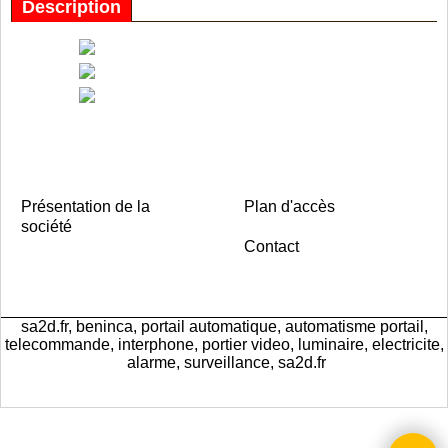
Description
Présentation de la
Plan d'accès
société
Contact
sa2d.fr, beninca, portail automatique, automatisme portail,
telecommande, interphone, portier video, luminaire, electricite,
alarme, surveillance, sa2d.fr
Boutique en ligne créés
avec le logiciel
eCommerce ShopFactory