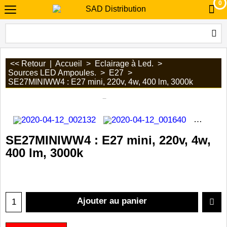
0
<< Retour
|
Accueil
>
Eclairage à Led.
>
Sources LED Ampoules.
>
E27
>
SE27MINIWW4 : E27 mini, 220v, 4w, 400 lm, 3000k
SE27MINIWW4 : E27 mini, 220v, 4w,
400 lm, 3000k
Ajouter au panier