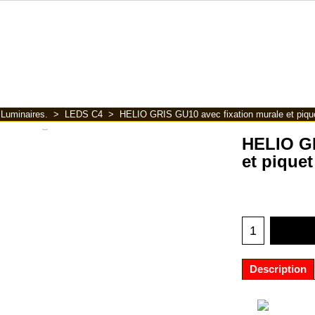
>
Luminaires.
>
LEDS C4
>
HELIO GRIS GU10 avec fixation murale et piqu
HELIO GR
et pique
Description