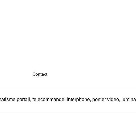
Contact
atisme portail, telecommande, interphone, portier video, luminair
Boutique en ligne créés
avec le logiciel
eCommerce ShopFactory