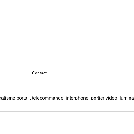
Contact
atisme portail, telecommande, interphone, portier video, luminair
Boutique en ligne créés
avec le logiciel
eCommerce ShopFactory