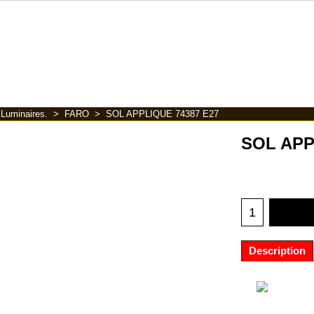
>
Luminaires.
>
FARO
>
SOL APPLIQUE 74387 E27
SOL APP
Description