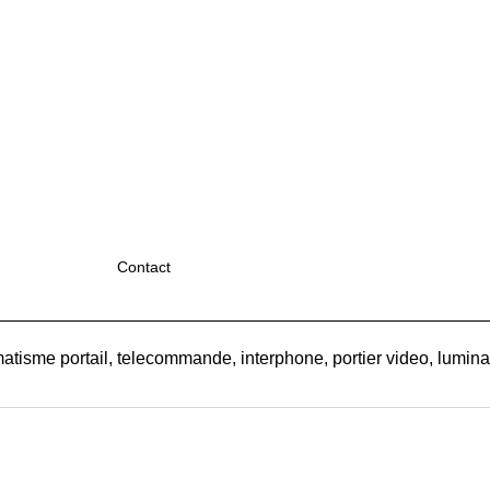
Contact
atisme portail, telecommande, interphone, portier video, luminair
Boutique en ligne créés
avec le logiciel
eCommerce ShopFactory