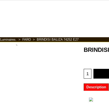
>
Luminaires.
>
FARO
>
BRINDISI BALIZA 74252 E27
BRINDISI
Description