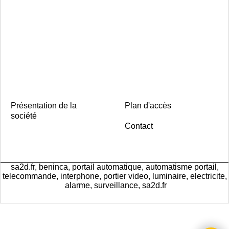
Présentation de la
Plan d'accès
société
Contact
sa2d.fr, beninca, portail automatique, automatisme portail,
telecommande, interphone, portier video, luminaire, electricite,
alarme, surveillance, sa2d.fr
Boutique en ligne créés
avec le logiciel
eCommerce ShopFactory