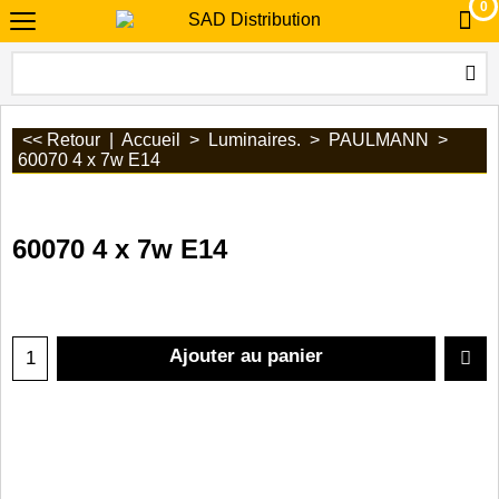
0
<< Retour
|
Accueil
>
Luminaires.
>
PAULMANN
>
60070 4 x 7w E14
60070 4 x 7w E14
Ajouter au panier