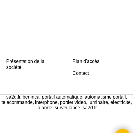
Présentation de la
Plan d'accès
société
Contact
sa2d.fr, beninca, portail automatique, automatisme portail,
telecommande, interphone, portier video, luminaire, electricite,
alarme, surveillance, sa2d.fr
Boutique en ligne créés
avec le logiciel
eCommerce ShopFactory