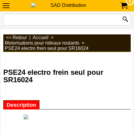
0
<< Retour
|
Accueil
>
Motorisations pour rideaux roulants
>
PSE24 electro frein seul pour SR16024
PSE24 electro frein seul pour
SR16024
Description