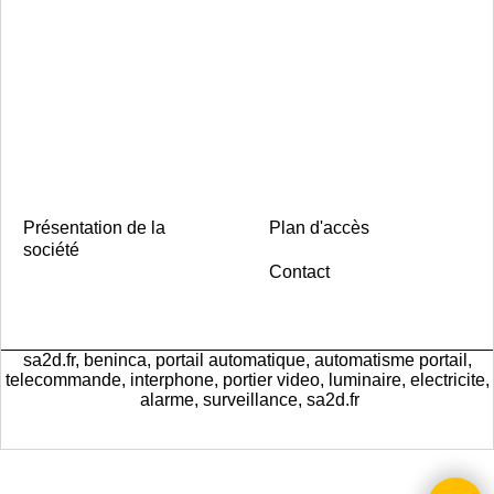
Présentation de la
Plan d'accès
société
Contact
sa2d.fr, beninca, portail automatique, automatisme portail,
telecommande, interphone, portier video, luminaire, electricite,
alarme, surveillance, sa2d.fr
Boutique en ligne créés
avec le logiciel
eCommerce ShopFactory