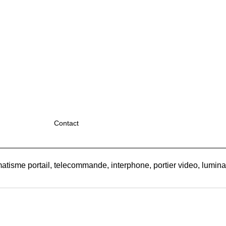
Contact
atisme portail, telecommande, interphone, portier video, luminair
Boutique en ligne créés
avec le logiciel
eCommerce ShopFactory