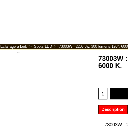
>
Eclairage à Led.
>
Spots LED
>
73003W : 220v,3w, 300 lumens,120°, 600
73003W :
6000 K.
Description
73003W : 2