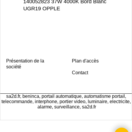
140052823 37W 4000K Bord Blanc
UGR19 OPPLE
Présentation de la
Plan d'accès
société
Contact
sa2d.fr, beninca, portail automatique, automatisme portail,
telecommande, interphone, portier video, luminaire, electricite,
alarme, surveillance, sa2d.fr
Boutique en ligne créés
avec le logiciel
eCommerce ShopFactory