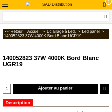
0
<< Retour
|
Accueil
>
Eclairage à Led.
>
Led panel
>
140052823 37W 4000K Bord Blanc UGR19
140052823 37W 4000K Bord Blanc
UGR19
Ajouter au panier
Description