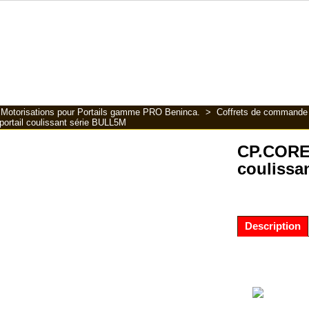
>
Motorisations pour Portails gamme PRO Beninca.
>
Coffrets de commande 
ortail coulissant série BULL5M
CP.CORE 
coulissa
Description