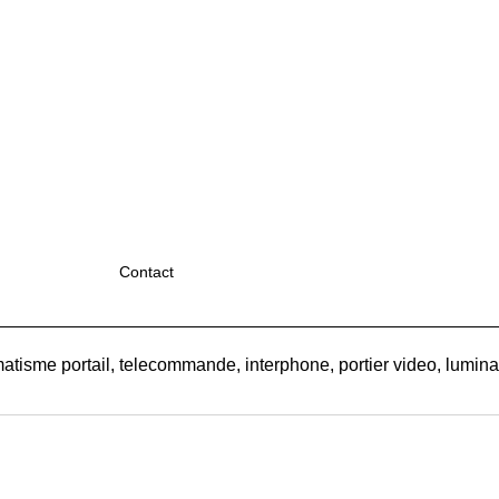
Contact
atisme portail, telecommande, interphone, portier video, luminair
Boutique en ligne créés
avec le logiciel
eCommerce ShopFactory