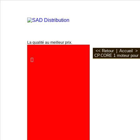
www.sa2d.fr
La qualité au meilleur prix.
<< Retour
|
Accueil
CP.CORE 1 moteur pour p