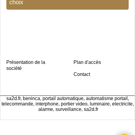
choix
Présentation de la
Plan d'accès
société
Contact
sa2d.fr, beninca, portail automatique, automatisme portail,
telecommande, interphone, portier video, luminaire, electricite,
alarme, surveillance, sa2d.fr
Boutique en ligne créés
avec le logiciel
eCommerce ShopFactory